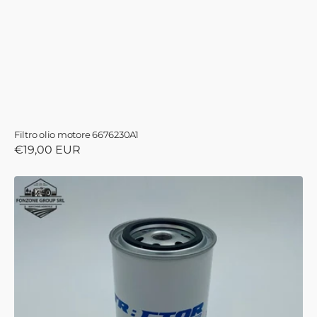
Filtro olio motore 6676230A1
Prezzo
€19,00 EUR
di
listino
Filtro
olio
motore
TL3541580M1