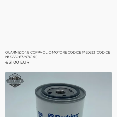
GUARNIZIONE COPPA OLIO MOTORE CODICE T420533 (CODICE
NUOVO 6729701A1 )
Prezzo
€31,00 EUR
di
listino
Filtro
olio
motore
6676230A1