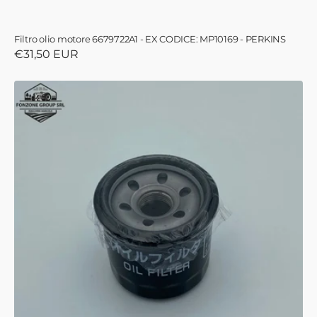
Filtro olio motore 6679722A1 - EX CODICE: MP10169 - PERKINS
Prezzo
€31,50 EUR
di
listino
Filtro
olio
motore
4218027M3