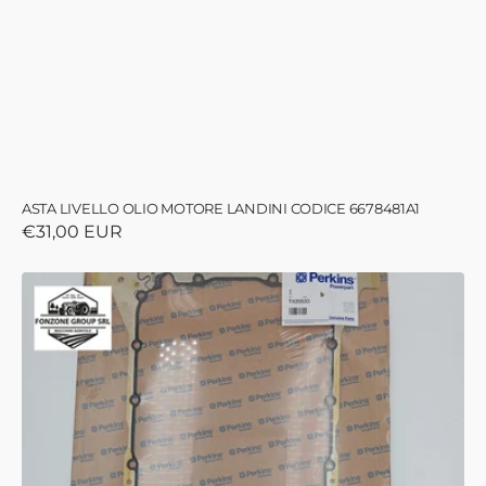
ASTA LIVELLO OLIO MOTORE LANDINI CODICE 6678481A1
Prezzo
€31,00 EUR
di
listino
GUARNIZIONE
COPPA
OLIO
MOTORE
CODICE
T420533
(CODICE
NUOVO
6729701A1
)