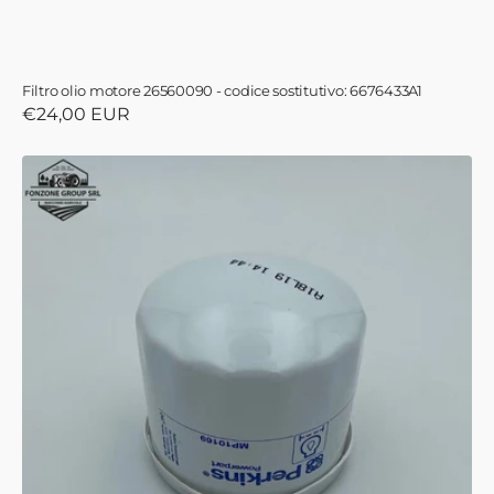
Filtro olio motore 26560090 - codice sostitutivo: 6676433A1
Prezzo
€24,00 EUR
di
listino
Filtro
olio
motore
6679722A1
-
EX
CODICE:
MP10169
-
PERKINS