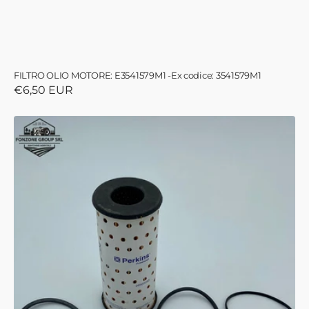
FILTRO OLIO MOTORE: E3541579M1 -Ex codice: 3541579M1
Prezzo
€6,50 EUR
di
listino
Filtro
olio
motore
26560090
-
codice
sostitutivo:
6676433A1