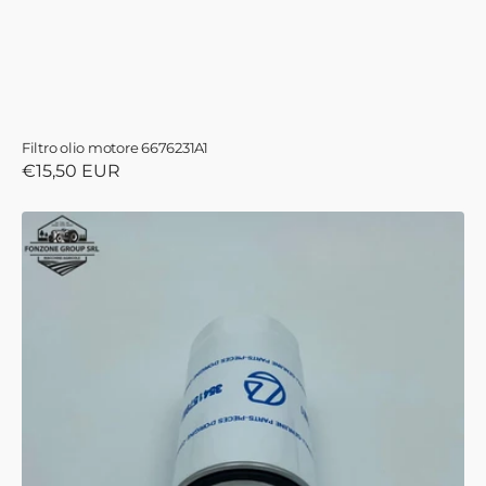
Filtro olio motore 6676231A1
Prezzo
€15,50 EUR
di
listino
FILTRO
OLIO
MOTORE:
E3541579M1
-
Ex
codice:
3541579M1