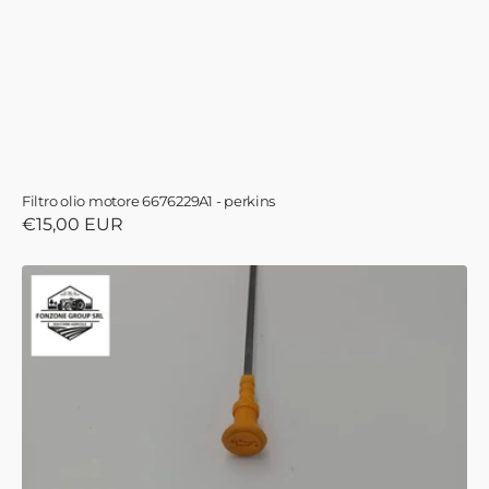
Filtro olio motore 6676229A1 - perkins
Prezzo
€15,00 EUR
di
listino
ASTA
LIVELLO
OLIO
MOTORE
LANDINI
CODICE
6678481A1