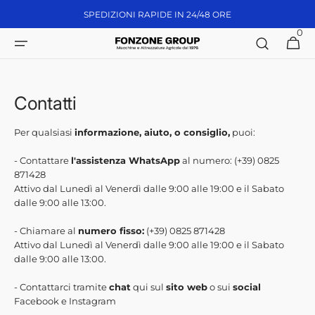
Vai
SPEDIZIONI RAPIDE IN 24/48 ORE
direttamente
ai contenuti
0
0
Carrello
articoli
Contatti
Per qualsiasi
informazione, aiuto, o consiglio,
puoi:
- Contattare
l'assistenza WhatsApp
al numero: (+39)
0825
871428
Attivo dal Lunedì al Venerdì dalle 9:00 alle 19:00 e il Sabato
dalle 9:00 alle 13:00.
- Chiamare al
numero fisso:
(+39)
0825 871428
Attivo dal Lunedì al Venerdì dalle 9:00 alle 19:00 e il Sabato
dalle 9:00 alle 13:00.
- Contattarci tramite
chat
qui sul
sito web
o sui
social
Facebook e Instagram