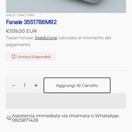
ARGO TRACTORS
Fanale 3551788M92
Prezzo
€109,00 EUR
di
Tasse incluse.
Spedizione
calcolata al momento del
listino
pagamento.
1 Articoli Disponibili
Quantità
Aggiungi Al Carrello
Diminuisci
Aumenta
quantità
quantità
per
per
Fanale
Fanale
3551788M92
3551788M92
Assistenza immediata via chiamata o WhatsApp:
0825871428