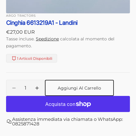
ARGO TRACTORS
Cinghia 6613219A1 - Landini
Prezzo
€27,00 EUR
di
Tasse incluse.
Spedizione
calcolata al momento del
listino
pagamento.
1 Articoli Disponibili
Quantità
Aggiungi Al Carrello
Diminuisci
Aumenta
quantità
quantità
per
per
Cinghia
Cinghia
6613219A1
6613219A1
Assistenza immediata via chiamata o WhatsApp:
-
-
0825871428
Landini
Landini