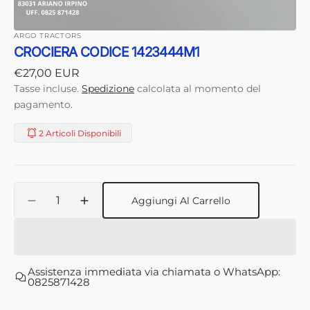
ARGO TRACTORS
CROCIERA CODICE 1423444M1
Prezzo
€27,00 EUR
di
Tasse incluse.
Spedizione
calcolata al momento del
listino
pagamento.
2 Articoli Disponibili
Quantità
Aggiungi Al Carrello
Diminuisci
Aumenta
quantità
quantità
per
per
CROCIERA
CROCIERA
CODICE
CODICE
Assistenza immediata via chiamata o WhatsApp:
1423444M1
1423444M1
0825871428