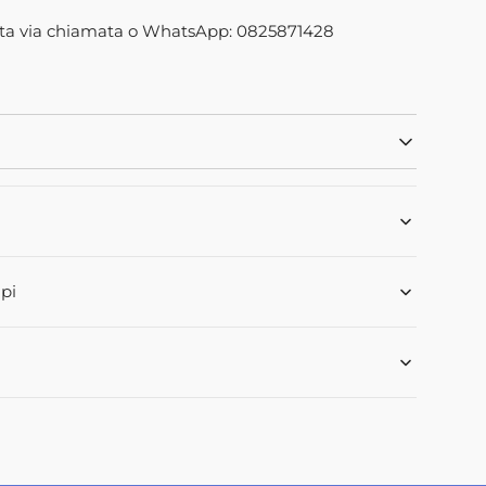
98M1
Apri
ta via chiamata o WhatsApp: 0825871428
2
dei
contenuti
multimediali
nella
modalità
galleria
pi