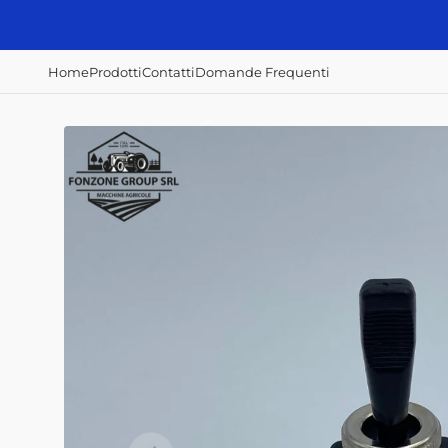
Vai
direttamente
ai contenuti
Home
Prodotti
Contatti
Domande Frequenti
Accessori e
Concimazione,
Irrorazione e
ricambi
semina e raccolta
disserbo
Alberi Cardanici
Abbacchiatori
Atomizzatori
Anelli - Paraolio
Scavapatate
Botti diserbo
Cavi
Semina patate
Botti irroratrici
Fanali - Fari
Filtri Aria
Filtri Gasolio
Filtri Olio Idraulico
Filtri Olio Motore
Interruttori
Home
Prodotti
Contatti
Domande Frequenti
Mazze, coltelli,
zappe e lame