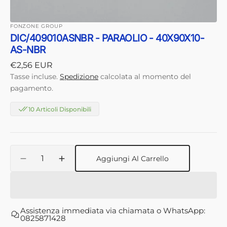
FONZONE GROUP
DIC/409010ASNBR - PARAOLIO - 40X90X10-
AS-NBR
Prezzo
€2,56 EUR
di
Tasse incluse.
Spedizione
calcolata al momento del
listino
pagamento.
10 Articoli Disponibili
Quantità
Aggiungi Al Carrello
Diminuisci
Aumenta
quantità
quantità
per
per
DIC/409010ASNBR
DIC/409010ASNBR
-
-
Assistenza immediata via chiamata o WhatsApp:
PARAOLIO
PARAOLIO
0825871428
-
-