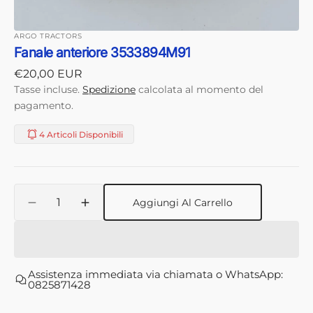
ARGO TRACTORS
Fanale anteriore 3533894M91
Prezzo
€20,00 EUR
di
Tasse incluse.
Spedizione
calcolata al momento del
listino
pagamento.
4 Articoli Disponibili
Quantità
Aggiungi Al Carrello
Diminuisci
Aumenta
quantità
quantità
per
per
Fanale
Fanale
anteriore
anteriore
Assistenza immediata via chiamata o WhatsApp:
3533894M91
3533894M91
0825871428