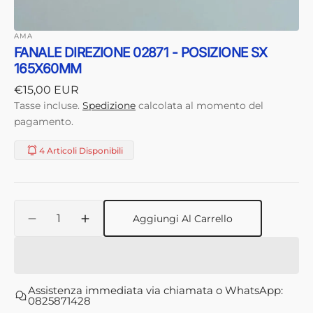
AMA
FANALE DIREZIONE 02871 - POSIZIONE SX
165X60MM
Prezzo
€15,00 EUR
di
Tasse incluse.
Spedizione
calcolata al momento del
listino
pagamento.
4 Articoli Disponibili
Quantità
Aggiungi Al Carrello
Diminuisci
Aumenta
quantità
quantità
per
per
FANALE
FANALE
DIREZIONE
DIREZIONE
Assistenza immediata via chiamata o WhatsApp:
02871
02871
0825871428
-
-