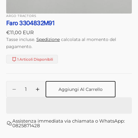
ARGO TRACTORS
Faro 3304832M91
Prezzo
€11,00 EUR
di
Tasse incluse.
Spedizione
calcolata al momento del
listino
pagamento.
1 Articoli Disponibili
Quantità
Aggiungi Al Carrello
Diminuisci
Aumenta
quantità
quantità
per
per
Faro
Faro
3304832M91
3304832M91
Assistenza immediata via chiamata o WhatsApp:
0825871428