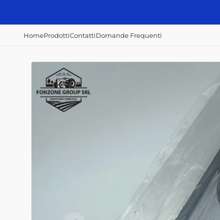
Vai
direttamente
ai contenuti
Home
Prodotti
Contatti
Domande Frequenti
Accessori e
Concimazione,
Irrorazione e
ricambi
semina e raccolta
disserbo
Alberi Cardanici
Abbacchiatori
Atomizzatori
Anelli - Paraolio
Scavapatate
Botti diserbo
Cavi
Semina patate
Botti irroratrici
Fanali - Fari
Filtri Aria
Filtri Gasolio
Filtri Olio Idraulico
Filtri Olio Motore
Interruttori
Home
Prodotti
Contatti
Domande Frequenti
Mazze, coltelli,
zappe e lame