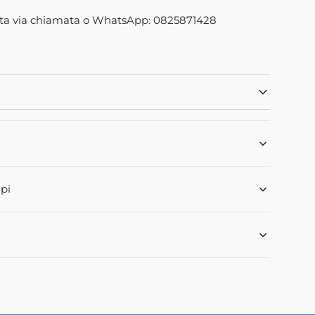
Apri
ta via chiamata o WhatsApp: 0825871428
2
dei
contenuti
multimediali
nella
06M92
modalità
galleria
pi