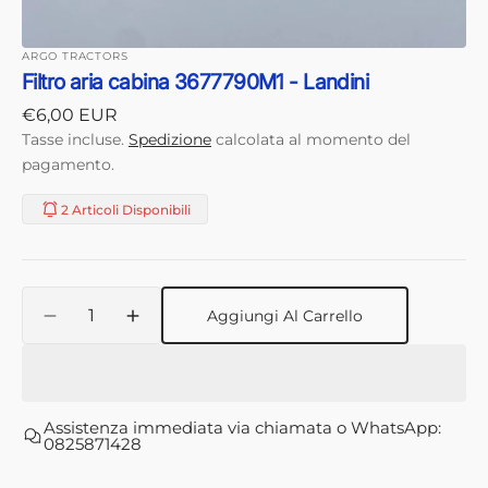
ARGO TRACTORS
Filtro aria cabina 3677790M1 - Landini
Prezzo
€6,00 EUR
di
Tasse incluse.
Spedizione
calcolata al momento del
listino
pagamento.
2 Articoli Disponibili
Quantità
Aggiungi Al Carrello
Diminuisci
Aumenta
quantità
quantità
per
per
Filtro
Filtro
aria
aria
Assistenza immediata via chiamata o WhatsApp:
cabina
cabina
0825871428
3677790M1
3677790M1
-
-