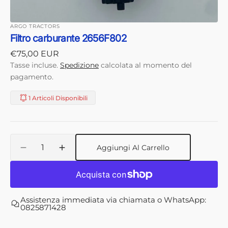
ARGO TRACTORS
Filtro carburante 2656F802
Prezzo
€75,00 EUR
di
Tasse incluse.
Spedizione
calcolata al momento del
listino
pagamento.
1 Articoli Disponibili
Quantità
Aggiungi Al Carrello
Diminuisci
Aumenta
quantità
quantità
per
per
Filtro
Filtro
carburante
carburante
Assistenza immediata via chiamata o WhatsApp:
2656F802
2656F802
0825871428