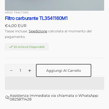
ARGO TRACTORS
Filtro carburante TL3541160M1
Prezzo
€4,00 EUR
di
Tasse incluse.
Spedizione
calcolata al momento del
listino
pagamento.
20 Articoli Disponibili
Quantità
Aggiungi Al Carrello
Diminuisci
Aumenta
quantità
quantità
per
per
Filtro
Filtro
carburante
carburante
Assistenza immediata via chiamata o WhatsApp:
TL3541160M1
TL3541160M1
0825871428