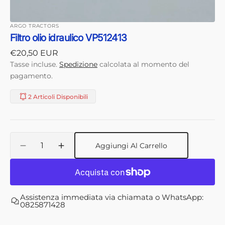
ARGO TRACTORS
Filtro olio idraulico VP512413
Prezzo
€20,50 EUR
di
Tasse incluse.
Spedizione
calcolata al momento del
listino
pagamento.
2 Articoli Disponibili
Quantità
Aggiungi Al Carrello
Diminuisci
Aumenta
quantità
quantità
per
per
Filtro
Filtro
olio
olio
Assistenza immediata via chiamata o WhatsApp:
idraulico
idraulico
0825871428
VP512413
VP512413