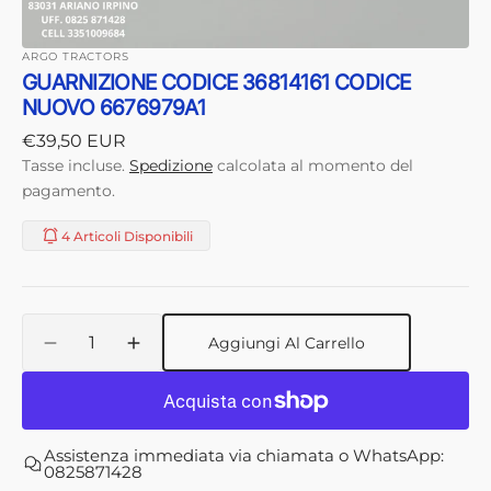
ARGO TRACTORS
GUARNIZIONE CODICE 36814161 CODICE
NUOVO 6676979A1
Prezzo
€39,50 EUR
di
Tasse incluse.
Spedizione
calcolata al momento del
listino
pagamento.
4 Articoli Disponibili
Quantità
Aggiungi Al Carrello
Diminuisci
Aumenta
quantità
quantità
per
per
GUARNIZIONE
GUARNIZIONE
CODICE
CODICE
Assistenza immediata via chiamata o WhatsApp:
36814161
36814161
0825871428
CODICE
CODICE