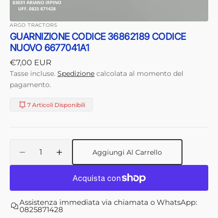
ARGO TRACTORS
GUARNIZIONE CODICE 36862189 CODICE
NUOVO 6677041A1
Prezzo
€7,00 EUR
di
Tasse incluse.
Spedizione
calcolata al momento del
listino
pagamento.
7 Articoli Disponibili
Quantità
Aggiungi Al Carrello
Diminuisci
Aumenta
quantità
quantità
per
per
GUARNIZIONE
GUARNIZIONE
CODICE
CODICE
Assistenza immediata via chiamata o WhatsApp:
36862189
36862189
0825871428
CODICE
CODICE