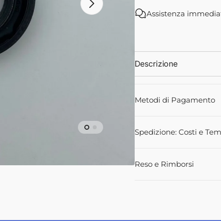
tenuta
tenuta
Assistenza immedia
-
-
Paraolio
Paraoli
1427541M1
14275
ali
-
-
Landini
Landini
Descrizione
Metodi di Pagamento
Spedizione: Costi e Tem
Reso e Rimborsi