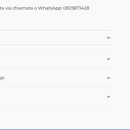
Apri
ta via chiamata o WhatsApp: 0825871428
2
dei
o
contenuti
41M1
multimediali
nella
modalità
galleria
pi