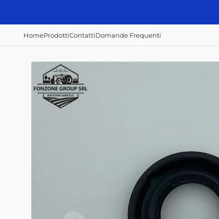
Vai
direttamente
ai contenuti
Home
Prodotti
Contatti
Domande Frequenti
Accessori e
Concimazione,
Irrorazione e
ricambi
semina e raccolta
disserbo
Alberi Cardanici
Abbacchiatori
Atomizzatori
Anelli - Paraolio
Scavapatate
Botti diserbo
Cavi
Semina patate
Botti irroratrici
Fanali - Fari
Filtri Aria
Filtri Gasolio
Filtri Olio Idraulico
Filtri Olio Motore
Interruttori
Home
Prodotti
Contatti
Domande Frequenti
Mazze, coltelli,
zappe e lame