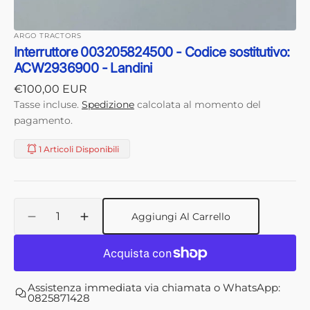
ARGO TRACTORS
Interruttore 003205824500 - Codice sostitutivo:
ACW2936900 - Landini
Prezzo
€100,00 EUR
di
Tasse incluse.
Spedizione
calcolata al momento del
listino
pagamento.
1 Articoli Disponibili
Quantità
Aggiungi Al Carrello
Diminuisci
Aumenta
quantità
quantità
per
per
Interruttore
Interruttore
003205824500
003205824500
Assistenza immediata via chiamata o WhatsApp:
-
-
0825871428
Codice
Codice