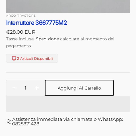
ARGO TRACTORS
Interruttore 3667775M2
Prezzo
€28,00 EUR
di
Tasse incluse.
Spedizione
calcolata al momento del
listino
pagamento.
2 Articoli Disponibili
Quantità
Aggiungi Al Carrello
Diminuisci
Aumenta
quantità
quantità
per
per
Interruttore
Interruttore
3667775M2
3667775M2
Assistenza immediata via chiamata o WhatsApp:
0825871428