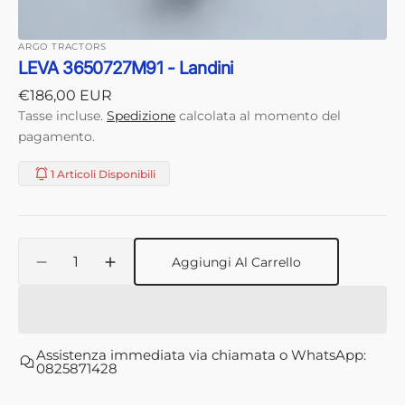
ARGO TRACTORS
LEVA 3650727M91 - Landini
Prezzo
€186,00 EUR
di
Tasse incluse.
Spedizione
calcolata al momento del
listino
pagamento.
1 Articoli Disponibili
Quantità
Aggiungi Al Carrello
Diminuisci
Aumenta
quantità
quantità
per
per
LEVA
LEVA
3650727M91
3650727M91
Assistenza immediata via chiamata o WhatsApp:
-
-
0825871428
Landini
Landini