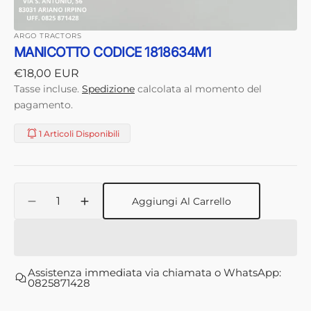
ARGO TRACTORS
MANICOTTO CODICE 1818634M1
Prezzo
€18,00 EUR
di
Tasse incluse.
Spedizione
calcolata al momento del
listino
pagamento.
1 Articoli Disponibili
Quantità
Aggiungi Al Carrello
Diminuisci
Aumenta
quantità
quantità
per
per
MANICOTTO
MANICOTTO
CODICE
CODICE
Assistenza immediata via chiamata o WhatsApp:
1818634M1
1818634M1
0825871428