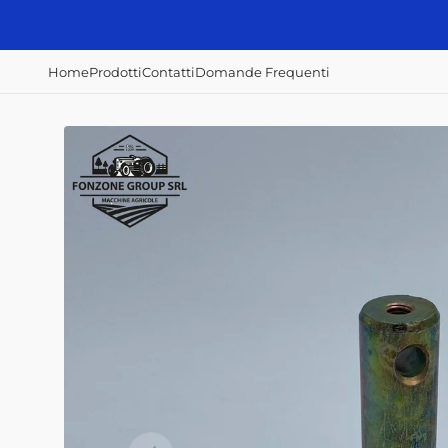
Vai
direttamente
ai contenuti
Home
Prodotti
Contatti
Domande Frequenti
Accessori e
Concimazione,
Irrorazione e
ricambi
semina e raccolta
disserbo
Alberi Cardanici
Abbacchiatori
Atomizzatori
Anelli - Paraolio
Scavapatate
Botti diserbo
Cavi
Semina patate
Botti irroratrici
Fanali - Fari
Filtri Aria
Filtri Gasolio
Filtri Olio Idraulico
Filtri Olio Motore
Interruttori
Home
Prodotti
Contatti
Domande Frequenti
Mazze, coltelli,
zappe e lame