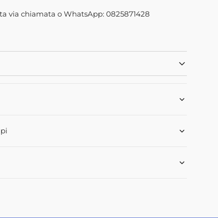
66M1
Apri
ta via chiamata o WhatsApp: 0825871428
2
dei
contenuti
multimediali
nella
modalità
galleria
pi