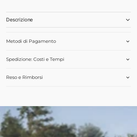
CON
CON
SPINA
SPINA
SCATTO
SCATTO
Descrizione
-
-
00179
00179
-
-
Metodi di Pagamento
Ama
Ama
Spedizione: Costi e Tempi
Reso e Rimborsi