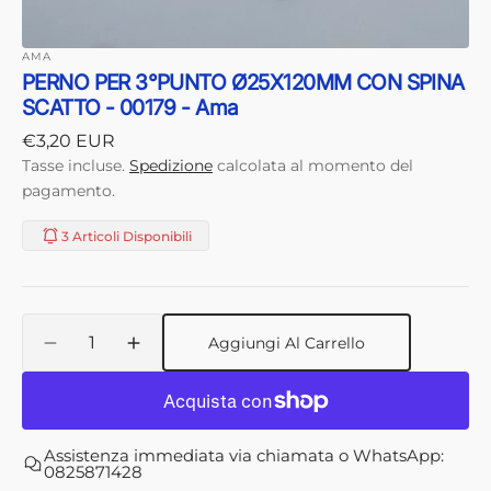
AMA
PERNO PER 3°PUNTO Ø25X120MM CON SPINA
SCATTO - 00179 - Ama
Prezzo
€3,20 EUR
di
Tasse incluse.
Spedizione
calcolata al momento del
listino
pagamento.
3 Articoli Disponibili
Quantità
Aggiungi Al Carrello
Diminuisci
Aumenta
quantità
quantità
per
per
PERNO
PERNO
PER
PER
Assistenza immediata via chiamata o WhatsApp:
3°PUNTO
3°PUNTO
0825871428
Ø25X120MM
Ø25X120MM