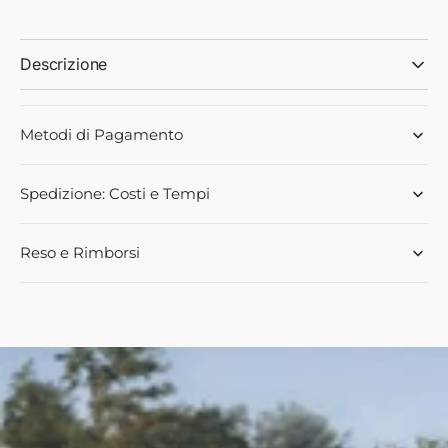
Ø19
Ø19
UTILE=103
UTILE=103
-
-
Descrizione
09072
09072
-
-
Ama
Ama
Metodi di Pagamento
Spedizione: Costi e Tempi
Reso e Rimborsi