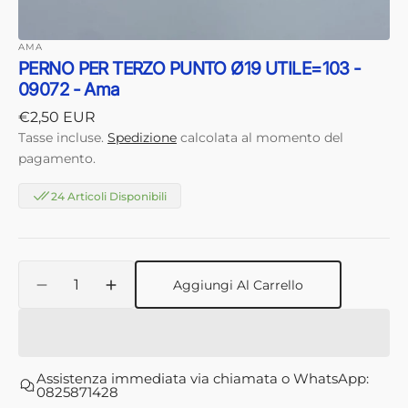
AMA
PERNO PER TERZO PUNTO Ø19 UTILE=103 -
09072 - Ama
Prezzo
€2,50 EUR
di
Tasse incluse.
Spedizione
calcolata al momento del
listino
pagamento.
24 Articoli Disponibili
Quantità
Aggiungi Al Carrello
Diminuisci
Aumenta
quantità
quantità
per
per
PERNO
PERNO
PER
PER
Assistenza immediata via chiamata o WhatsApp:
TERZO
TERZO
0825871428
PUNTO
PUNTO