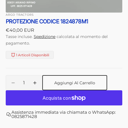
ARGO TRACTORS
PROTEZIONE CODICE 1824878M1
Prezzo
€40,00 EUR
di
Tasse incluse.
Spedizione
calcolata al momento del
listino
pagamento.
1 Articoli Disponibili
Quantità
Aggiungi Al Carrello
Diminuisci
Aumenta
quantità
quantità
per
per
PROTEZIONE
PROTEZIONE
CODICE
CODICE
Assistenza immediata via chiamata o WhatsApp:
1824878M1
1824878M1
0825871428