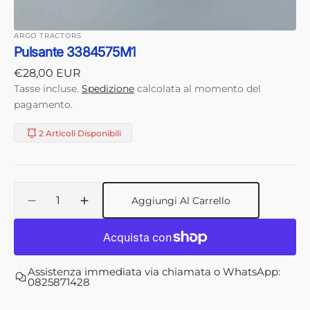
ARGO TRACTORS
Pulsante 3384575M1
Prezzo
€28,00 EUR
di
Tasse incluse.
Spedizione
calcolata al momento del
listino
pagamento.
2 Articoli Disponibili
Quantità
Aggiungi Al Carrello
Diminuisci
Aumenta
quantità
quantità
per
per
Pulsante
Pulsante
3384575M1
3384575M1
Assistenza immediata via chiamata o WhatsApp:
0825871428