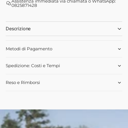
Assistenza immediata via chiamata o WhatsApp:
per
per
0825871428
RACCOGLI
RACCOGLI
RAMI
RAMI
GALELLA
GALELLA
IDRAULICO
IDRAULICO
Descrizione
CON
CON
PUNTE
PUNTE
IN
IN
Metodi di Pagamento
ACCIAIO
ACCIAIO
NORMALE
NORMALE
OPPURE
OPPURE
Spedizione: Costi e Tempi
TEMPERATE
TEMPERATE
Reso e Rimborsi