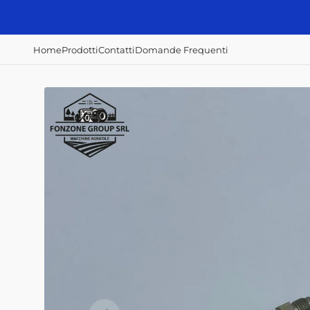
Vai
direttamente
ai contenuti
Home
Prodotti
Contatti
Domande Frequenti
Accessori e
Concimazione,
Irrorazione e
ricambi
semina e raccolta
disserbo
Alberi Cardanici
Abbacchiatori
Atomizzatori
Anelli - Paraolio
Scavapatate
Botti diserbo
Cavi
Semina patate
Botti irroratrici
Fanali - Fari
Filtri Aria
Filtri Gasolio
Filtri Olio Idraulico
Filtri Olio Motore
Interruttori
Home
Prodotti
Contatti
Domande Frequenti
Mazze, coltelli,
zappe e lame