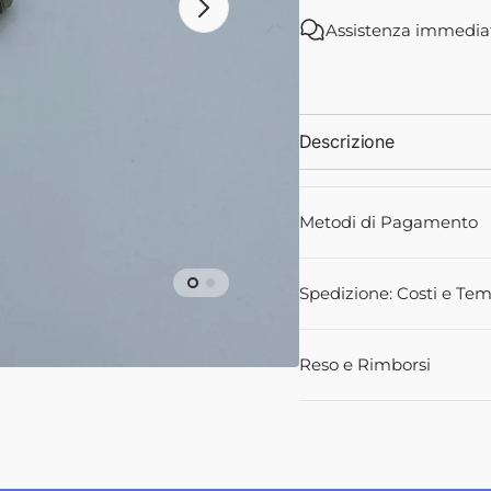
1426283M1
14262
Assistenza immedia
-
-
Landini
Landini
ali
Descrizione
Metodi di Pagamento
Spedizione: Costi e Tem
Reso e Rimborsi