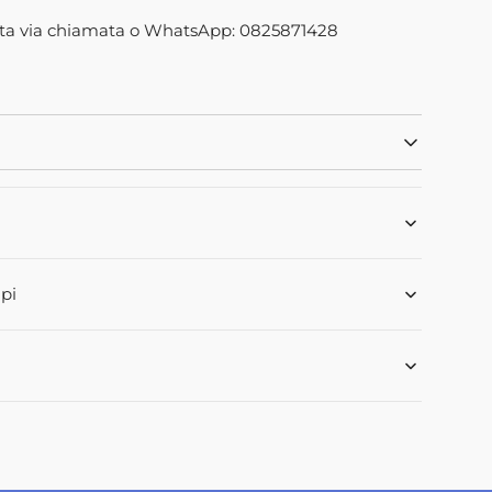
83M1
Apri
ta via chiamata o WhatsApp: 0825871428
2
dei
contenuti
multimediali
nella
modalità
galleria
pi