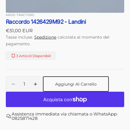
ARGO TRACTORS
Raccordo 1426429M92 - Landini
Prezzo
€51,00 EUR
di
Tasse incluse.
Spedizione
calcolata al momento del
listino
pagamento.
3 Articoli Disponibili
Quantità
Aggiungi Al Carrello
Diminuisci
Aumenta
quantità
quantità
per
per
Raccordo
Raccordo
1426429M92
1426429M92
Assistenza immediata via chiamata o WhatsApp:
-
-
0825871428
Landini
Landini