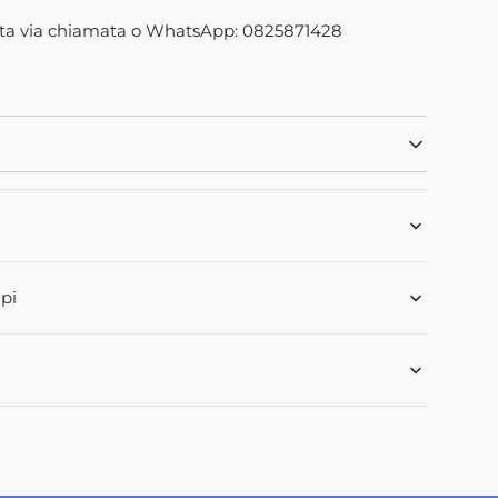
00M1
Apri
ta via chiamata o WhatsApp: 0825871428
2
dei
contenuti
multimediali
nella
modalità
galleria
pi