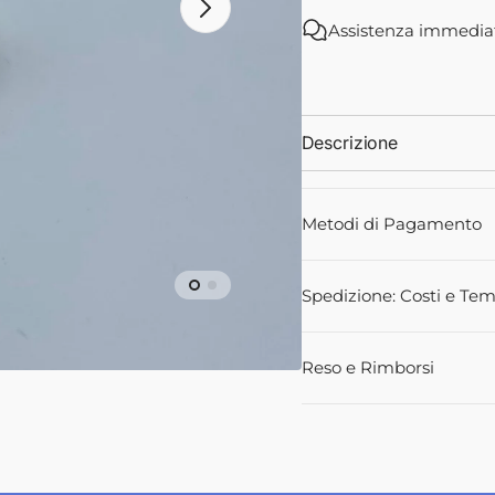
1843200M1
18432
Assistenza immedia
-
-
Landini
Landini
ali
Descrizione
Metodi di Pagamento
Spedizione: Costi e Tem
Reso e Rimborsi