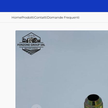
Vai
direttamente
ai contenuti
Home
Prodotti
Contatti
Domande Frequenti
Accessori e
Concimazione,
Irrorazione e
ricambi
semina e raccolta
disserbo
Alberi Cardanici
Abbacchiatori
Atomizzatori
Anelli - Paraolio
Scavapatate
Botti diserbo
Cavi
Semina patate
Botti irroratrici
Fanali - Fari
Filtri Aria
Filtri Gasolio
Filtri Olio Idraulico
Filtri Olio Motore
Interruttori
Home
Prodotti
Contatti
Domande Frequenti
Mazze, coltelli,
zappe e lame