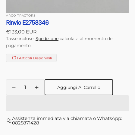
ARGO TRACTORS
Rinvio E2758346
Prezzo
€133,00 EUR
di
Tasse incluse.
Spedizione
calcolata al momento del
listino
pagamento.
1 Articoli Disponibili
Quantità
Aggiungi Al Carrello
Diminuisci
Aumenta
quantità
quantità
per
per
Rinvio
Rinvio
E2758346
E2758346
Assistenza immediata via chiamata o WhatsApp:
0825871428