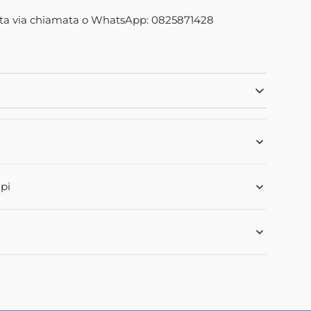
IORE
Apri
ta via chiamata o WhatsApp: 0825871428
2
dei
contenuti
i
multimediali
nella
modalità
773
galleria
pi