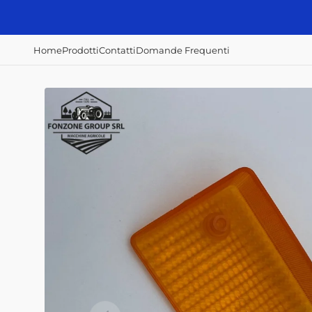
Vai
direttamente
ai contenuti
Home
Prodotti
Contatti
Domande Frequenti
Accessori e
Concimazione,
Irrorazione e
ricambi
semina e raccolta
disserbo
Alberi Cardanici
Abbacchiatori
Atomizzatori
Anelli - Paraolio
Scavapatate
Botti diserbo
Cavi
Semina patate
Botti irroratrici
Fanali - Fari
Filtri Aria
Filtri Gasolio
Filtri Olio Idraulico
Filtri Olio Motore
Interruttori
Home
Prodotti
Contatti
Domande Frequenti
Mazze, coltelli,
zappe e lame