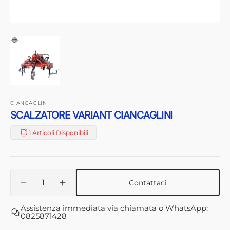
CIANCAGLINI
SCALZATORE VARIANT CIANCAGLINI
1 Articoli Disponibili
Quantità
Contattaci
Diminuisci
Aumenta
quantità
quantità
Assistenza immediata via chiamata o WhatsApp:
per
per
0825871428
SCALZATORE
SCALZATORE