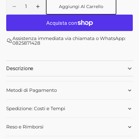
non
Quantità
Aggiungi Al Carrello
disponibile
Diminuisci
Aumenta
quantità
quantità
per
per
Semina
Semina
Patate
Patate
Assistenza immediata via chiamata o WhatsApp:
per
per
0825871428
trattore
trattore
serie
serie
PT
PT
65
65
Descrizione
e
e
PT
PT
75
75
Metodi di Pagamento
-
-
GIEMME
GIEMME
Spedizione: Costi e Tempi
Reso e Rimborsi