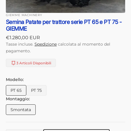
GIEMME MACHINERY
Semina Patate per trattore serie PT 65 e PT 75 -
GIEMME
Prezzo
€1.280,00 EUR
di
Tasse incluse.
Spedizione
calcolata al momento del
listino
pagamento.
3 Articoli Disponibili
Modello:
PT 65
PT 75
Variante
Variante
Montaggio:
esaurita
esaurita
o
o
Smontata
non
Variante
non
disponibile
esaurita
disponibile
o