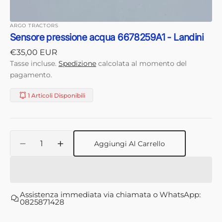
ARGO TRACTORS
Sensore pressione acqua 6678259A1 - Landini
Prezzo
€35,00 EUR
di
Tasse incluse.
Spedizione
calcolata al momento del
listino
pagamento.
1 Articoli Disponibili
Quantità
Aggiungi Al Carrello
Diminuisci
Aumenta
quantità
quantità
per
per
Sensore
Sensore
pressione
pressione
Assistenza immediata via chiamata o WhatsApp:
acqua
acqua
0825871428
6678259A1
6678259A1
-
-