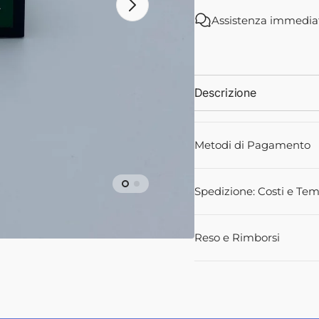
1424103M92
14241
Assistenza immedia
-
-
Landini
Landini
ali
Descrizione
Metodi di Pagamento
Spedizione: Costi e Tem
Reso e Rimborsi