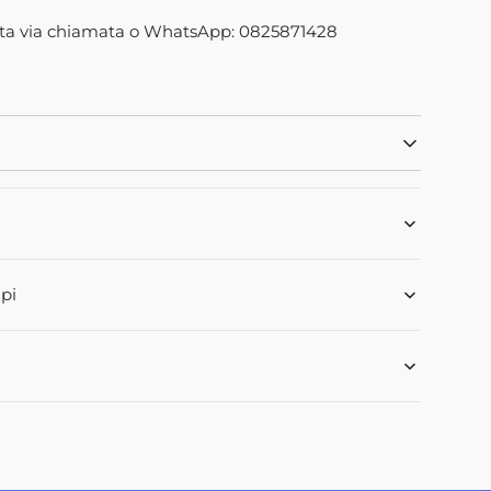
03M92
Apri
ta via chiamata o WhatsApp: 0825871428
2
dei
contenuti
multimediali
nella
modalità
galleria
pi