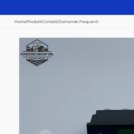
Vai
direttamente
ai contenuti
Home
Prodotti
Contatti
Domande Frequenti
Accessori e
Concimazione,
Irrorazione e
ricambi
semina e raccolta
disserbo
Alberi Cardanici
Abbacchiatori
Atomizzatori
Anelli - Paraolio
Scavapatate
Botti diserbo
Cavi
Semina patate
Botti irroratrici
Fanali - Fari
Filtri Aria
Filtri Gasolio
Filtri Olio Idraulico
Filtri Olio Motore
Interruttori
Home
Prodotti
Contatti
Domande Frequenti
Mazze, coltelli,
zappe e lame