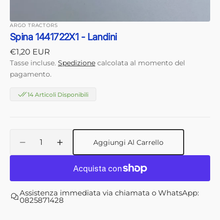
ARGO TRACTORS
Spina 1441722X1 - Landini
Prezzo
€1,20 EUR
di
Tasse incluse.
Spedizione
calcolata al momento del
listino
pagamento.
14 Articoli Disponibili
Quantità
Aggiungi Al Carrello
Diminuisci
Aumenta
quantità
quantità
per
per
Spina
Spina
1441722X1
1441722X1
Assistenza immediata via chiamata o WhatsApp:
-
-
0825871428
Landini
Landini