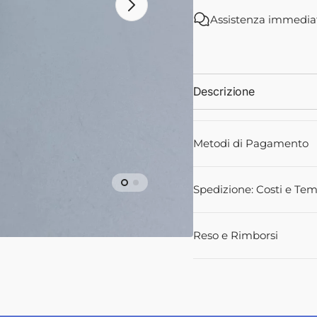
391285X1
39128
Assistenza immedia
-
-
Landini
Landini
ali
Descrizione
Metodi di Pagamento
Spedizione: Costi e Tem
Reso e Rimborsi