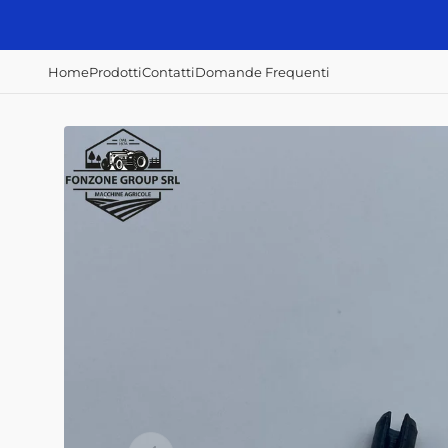
Vai
direttamente
ai contenuti
Home
Prodotti
Contatti
Domande Frequenti
Accessori e
Concimazione,
Irrorazione e
ricambi
semina e raccolta
disserbo
Alberi Cardanici
Abbacchiatori
Atomizzatori
Anelli - Paraolio
Scavapatate
Botti diserbo
Cavi
Semina patate
Botti irroratrici
Fanali - Fari
Filtri Aria
Filtri Gasolio
Filtri Olio Idraulico
Filtri Olio Motore
Interruttori
Home
Prodotti
Contatti
Domande Frequenti
Mazze, coltelli,
zappe e lame