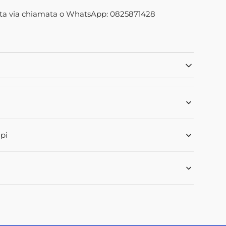
5X1
Apri
ta via chiamata o WhatsApp: 0825871428
2
dei
contenuti
multimediali
nella
modalità
galleria
pi