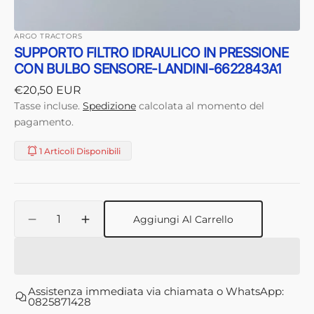
ARGO TRACTORS
SUPPORTO FILTRO IDRAULICO IN PRESSIONE
CON BULBO SENSORE-LANDINI-6622843A1
Prezzo
€20,50 EUR
di
Tasse incluse.
Spedizione
calcolata al momento del
listino
pagamento.
1 Articoli Disponibili
Quantità
Aggiungi Al Carrello
Diminuisci
Aumenta
quantità
quantità
per
per
SUPPORTO
SUPPORTO
FILTRO
FILTRO
Assistenza immediata via chiamata o WhatsApp:
IDRAULICO
IDRAULICO
0825871428
IN
IN