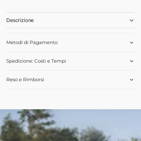
PRESSIONE
PRESSIONE
CON
CON
BULBO
BULBO
Descrizione
SENSORE-
SENSORE-
LANDINI-
LANDINI-
6622843A1
6622843A1
Metodi di Pagamento
Spedizione: Costi e Tempi
Reso e Rimborsi