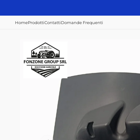
Vai
direttamente
ai contenuti
Home
Prodotti
Contatti
Domande Frequenti
Accessori e
Concimazione,
Irrorazione e
ricambi
semina e raccolta
disserbo
Alberi Cardanici
Abbacchiatori
Atomizzatori
Anelli - Paraolio
Scavapatate
Botti diserbo
Cavi
Semina patate
Botti irroratrici
Fanali - Fari
Filtri Aria
Filtri Gasolio
Filtri Olio Idraulico
Filtri Olio Motore
Interruttori
Home
Prodotti
Contatti
Domande Frequenti
Mazze, coltelli,
zappe e lame