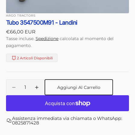
ARGO TRACTORS
Tubo 3547500M91 - Landini
Prezzo
€66,00 EUR
di
Tasse incluse.
Spedizione
calcolata al momento del
listino
pagamento.
2 Articoli Disponibili
Quantità
Aggiungi Al Carrello
Diminuisci
Aumenta
quantità
quantità
per
per
Tubo
Tubo
3547500M91
3547500M91
Assistenza immediata via chiamata o WhatsApp:
-
-
0825871428
Landini
Landini