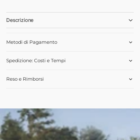
sostitutivo:
sostitutivo:
6676921A1
6676921A1
-
-
Descrizione
Landini
Landini
Metodi di Pagamento
Spedizione: Costi e Tempi
Reso e Rimborsi