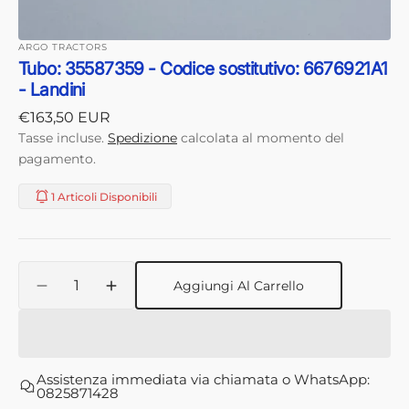
ARGO TRACTORS
Tubo: 35587359 - Codice sostitutivo: 6676921A1
- Landini
Prezzo
€163,50 EUR
di
Tasse incluse.
Spedizione
calcolata al momento del
listino
pagamento.
1 Articoli Disponibili
Quantità
Aggiungi Al Carrello
Diminuisci
Aumenta
quantità
quantità
per
per
Tubo:
Tubo:
35587359
35587359
Assistenza immediata via chiamata o WhatsApp:
-
-
0825871428
Codice
Codice