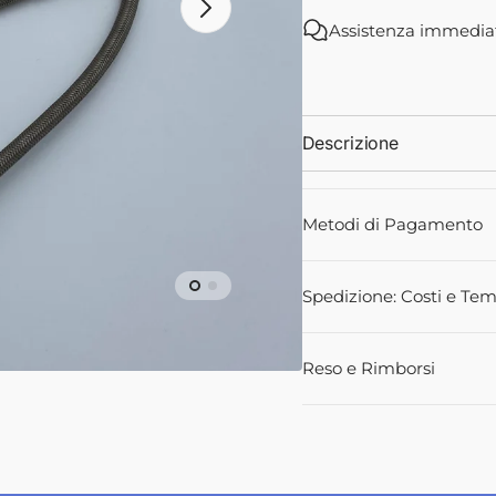
4205488M91
42054
Assistenza immedia
-
-
Landini
Landini
ali
Descrizione
Metodi di Pagamento
Spedizione: Costi e Tem
Reso e Rimborsi