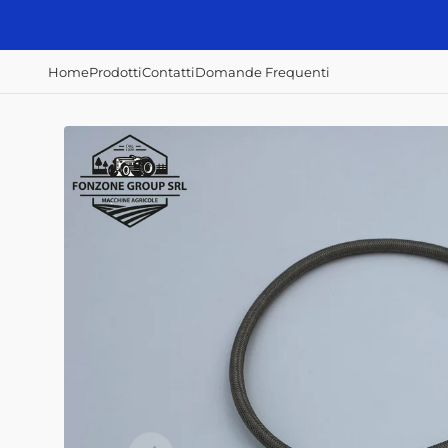
Vai
direttamente
ai contenuti
Home
Prodotti
Contatti
Domande Frequenti
Accessori e
Concimazione,
Irrorazione e
ricambi
semina e raccolta
disserbo
Alberi Cardanici
Abbacchiatori
Atomizzatori
Anelli - Paraolio
Scavapatate
Botti diserbo
Cavi
Semina patate
Botti irroratrici
Fanali - Fari
Filtri Aria
Filtri Gasolio
Filtri Olio Idraulico
Filtri Olio Motore
Interruttori
Home
Prodotti
Contatti
Domande Frequenti
Mazze, coltelli,
zappe e lame