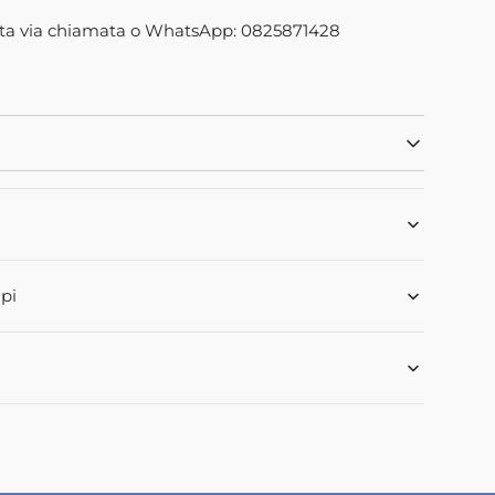
88M91
Apri
ta via chiamata o WhatsApp: 0825871428
2
dei
contenuti
multimediali
nella
modalità
galleria
pi